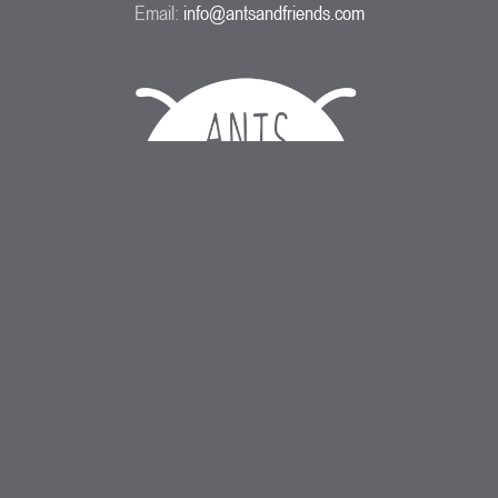
Email:
info@antsandfriends.com
ANTS & FRIENDS GmbH
Konsul-Smidt-Str. 8e
28217 Bremen, Germany