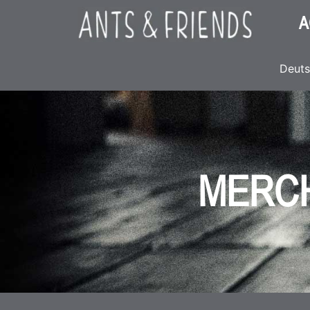
A
Deut
MERCH