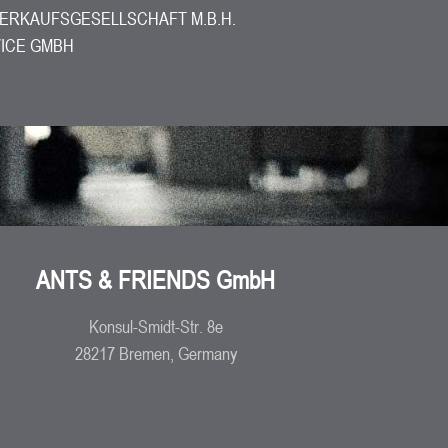
VERKAUFSGESELLSCHAFT M.B.H.
ICE GMBH
ANTS & FRIENDS GmbH
Konsul-Smidt-Str. 8e
28217 Bremen, Germany