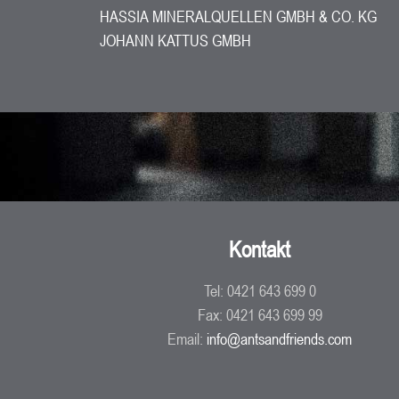
HASSIA MINERALQUELLEN GMBH & CO. KG
JOHANN KATTUS GMBH
Kontakt
Tel: 0421 643 699 0
Fax: 0421 643 699 99
Email:
info@antsandfriends.com